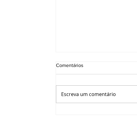
Comentários
Escreva um comentário
CRT-RS e SESI avançam em
parceria para ampliar
capacitação e oportunidades
aos Técnicos Industriais