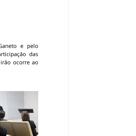
Ganeto e pelo 
icipação das 
rão ocorre ao 