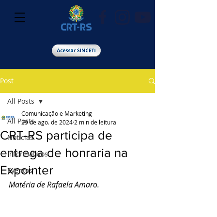
Post
All Posts
Comunicação e Marketing
All Posts
29 de ago. de 2024
2 min de leitura
CRT-RS participa de
Notícias
entrega de honraria na
Informativos
Expointer
Eventos
Matéria de Rafaela Amaro.  