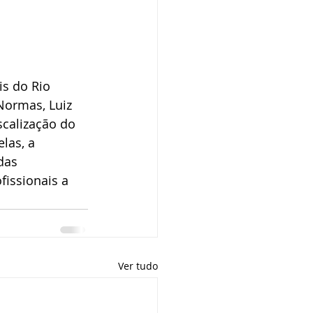
is do Rio 
Normas, Luiz 
scalização do 
las, a 
das 
fissionais a 
Ver tudo