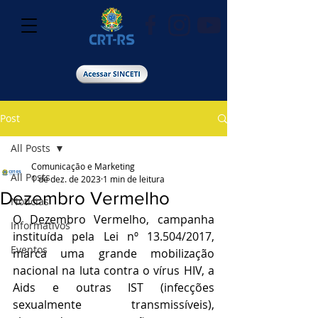
Post
All Posts
Comunicação e Marketing
All Posts
1 de dez. de 2023
1 min de leitura
Dezembro Vermelho
Notícias
O Dezembro Vermelho, campanha 
Informativos
instituída pela Lei nº 13.504/2017, 
Eventos
marca uma grande mobilização 
nacional na luta contra o vírus HIV, a 
Aids e outras IST (infecções 
sexualmente transmissíveis), 