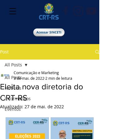
Post
All Posts
Comunicação e Marketing
All Posts
3 de mai. de 2022
2 min de leitura
Eleita nova diretoria do
Notícias
CRT-RS
Informativos
Atualizado:
27 de mai. de 2022
Eventos