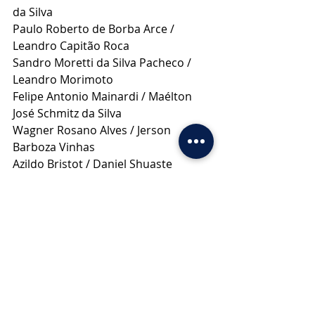
da Silva
Paulo Roberto de Borba Arce / 
Leandro Capitão Roca
Sandro Moretti da Silva Pacheco / 
Leandro Morimoto
Felipe Antonio Mainardi / Maélton 
José Schmitz da Silva
Wagner Rosano Alves / Jerson 
Barboza Vinhas
Azildo Bristot / Daniel Shuaste
Vinícius Gonçalves Sinnott / 
Francisco Schwantz Fagundes
Abelmaim Alessandro da Silva / 
Gilson Rodrigo Britto
Conselheiro Federal
Titular / Suplente