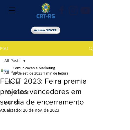
Post
All Posts
Comunicação e Marketing
All Posts
29 de set. de 2023
1 min de leitura
FEICIT 2023: Feira premia
Notícias
projetos vencedores em
Informativos
seu dia de encerramento
Eventos
Atualizado:
20 de nov. de 2023