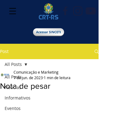
Post
All Posts
Comunicação e Marketing
All Posts
7 de jun. de 2023
1 min de leitura
Nota de pesar
Notícias
Informativos
Eventos