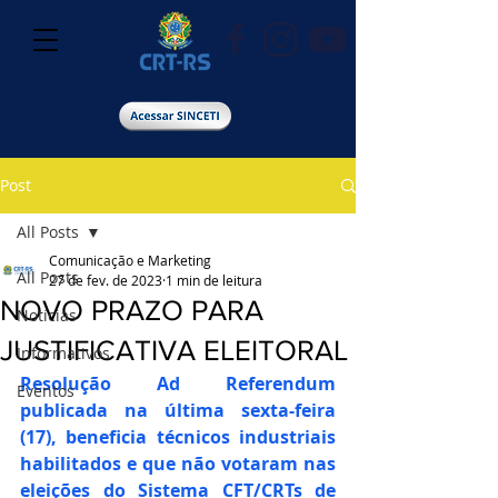
Post
All Posts
Comunicação e Marketing
All Posts
27 de fev. de 2023
1 min de leitura
NOVO PRAZO PARA
Notícias
JUSTIFICATIVA ELEITORAL
Informativos
Resolução Ad Referendum 
Eventos
publicada na última sexta-feira 
(17), beneficia técnicos industriais 
habilitados e que não votaram nas 
eleições do Sistema CFT/CRTs de 