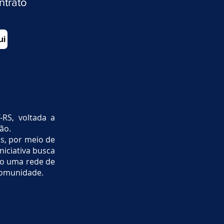
ntrato
ui
RS, voltada a
ão.
as, por meio de
niciativa busca
do uma rede de
 comunidade.