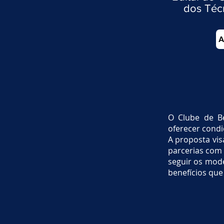
dos Téc
A
O Clube de Be
oferecer condi
A proposta vis
parcerias com 
seguir os mod
benefícios que