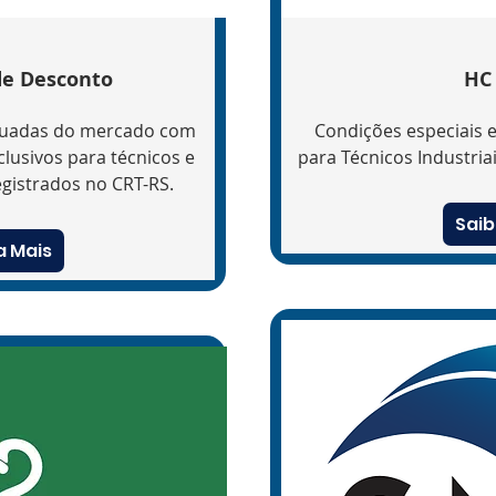
de Desconto
HC
tuadas do mercado com
Condições especiais 
lusivos para técnicos e
para Técnicos Industria
registrados no CRT-RS.
Saib
a Mais